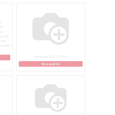
c
kW
ur
ur de
reur
mmande
Armoire SSD 175 Kw
Non publié