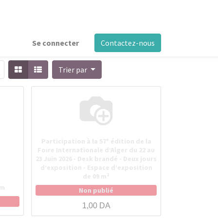
Se connecter
Contactez-nous
Trier par
Participation à la 57ᵉ édition de la
Foire Internationale d’Alger du 22 au
23 Juin 2026 - Desk brandé - Deux jours
d’exposition - Espace d’exposition
de 09 m²
2m
Non publié
1,00
DA