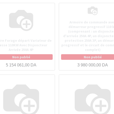
Armoire de commande ave
démarreur progressif 110 
(comprenant : un disjoncte
d'arrivée 250A 4P, un disjoncte
re Forage départ Variateur de
protection 250A 3P, un démar
tesse 110KW Avec Disjoncteur
progressif et le circuit de co
Arrivée 250A 4P
complet)
Non publié
Non publié
5 154 061,00
DA
3 980 000,00
DA