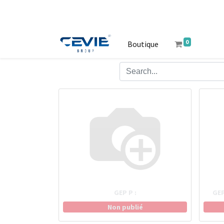
0
Boutique
GEP P :
GEP
Non publié